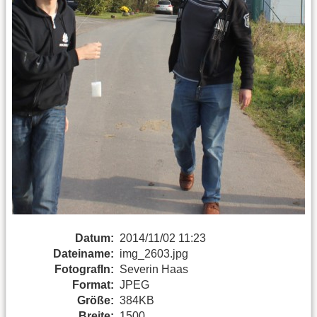
Datum:
2014/11/02 11:23
Dateiname:
img_2603.jpg
FotografIn:
Severin Haas
Format:
JPEG
Größe:
384KB
Breite:
1500