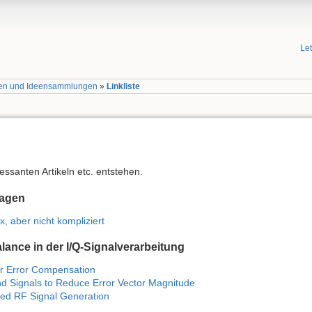
Le
sten und Ideensammlungen
»
Linkliste
eressanten Artikeln etc. entstehen.
lagen
, aber nicht kompliziert
ance in der I/Q-Signalverarbeitung
or Error Compensation
d Signals to Reduce Error Vector Magnitude
sed RF Signal Generation