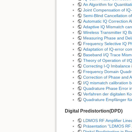
An Algorithm for Quantita
Joint Compensation of IQ
Semi-Blind Cancellation o
Automatic IQ Correction A
Adaptive IQ Mismatch canc
Wireless Transmitter IQ 
Measuring Phase and Delay
Frequency Selective IQ P
Adaptation of IQ-error c
Baseband I/Q Trace Mism
Theory of Operation of I/
Correcting I-Q Imbalance 
Frequency Domain Quadrat
Correction of Phase and 
I/Q mismatch calibration 
Quadrature Phase Error i
Verfahren der digitalen 
Quadrature Empfänger für
Digital Predistortion(DPD)
LDMOS RF Amplifier Line
Präsentation "LDMOS RF A
Digital Predistortion in P