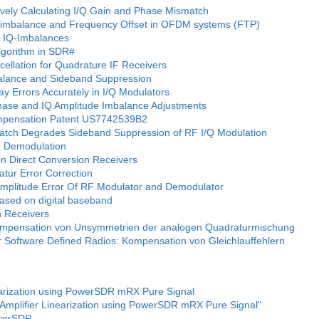
tively Calculating I/Q Gain and Phase Mismatch
-imbalance and Frequency Offset in OFDM systems (FTP)
f IQ-Imbalances
lgorithm in SDR#
ellation for Quadrature IF Receivers
Balance and Sideband Suppression
 Errors Accurately in I/Q Modulators
hase and IQ Amplitude Imbalance Adjustments
ompensation Patent US7742539B2
atch Degrades Sideband Suppression of RF I/Q Modulation
Q Demodulation
in Direct Conversion Receivers
ur Error Correction
Amplitude Error Of RF Modulator and Demodulator
based on digital baseband
n Receivers
Kompensation von Unsymmetrien der analogen Quadraturmischung
 Software Defined Radios: Kompensation von Gleichlauffehlern
arization using PowerSDR mRX Pure Signal
mplifier Linearization using PowerSDR mRX Pure Signal"
owerSDR