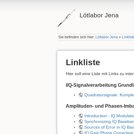
Lötlabor Jena
Sie befinden sich hier:
Lötlabor Jena
»
Linkli
Linkliste
Hier soll eine Liste mit Links zu int
I/Q-Signalverarbeitung Grund
Quadratursignale: Komplex
Amplituden- und Phasen-Imbal
Introduction - IQ Modulat
Synchronizing IQ Baseban
Sources of Error in IQ Ba
IQ Gain Phase Correction